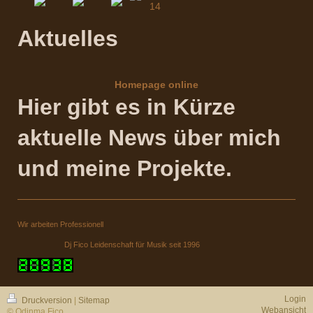
Aktuelles
Homepage online
Hier gibt es in Kürze
aktuelle News über mich
und meine Projekte.
Wir arbeiten Professionell
Dj Fico Leidenschaft für Musik seit 1996
Login
Druckversion
|
Sitemap
Webansicht
© Odinma Fico